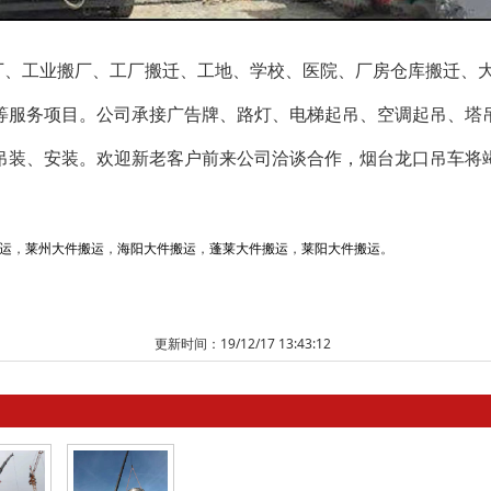
、工业搬厂、工厂搬迁、工地、学校、医院、厂房仓库搬迁、大
等服务项目。公司承接广告牌、路灯、电梯起吊、空调起吊、塔
吊装、安装。欢迎新老客户前来公司洽谈合作，烟台龙口吊车将
运
，
莱州大件搬运
，
海阳大件搬运
，
蓬莱大件搬运
，
莱阳大件搬运
。
更新时间：19/12/17 13:43:12