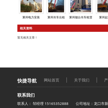
莱州电力安装
莱州吊车出租
莱州烟台吊车租赁
莱州起
相关资料
暂无相关文章！
快捷导航
网站首页
关于我们
产
联系我们
联系人： 邹经理
15165352888
公司地址：龙口市