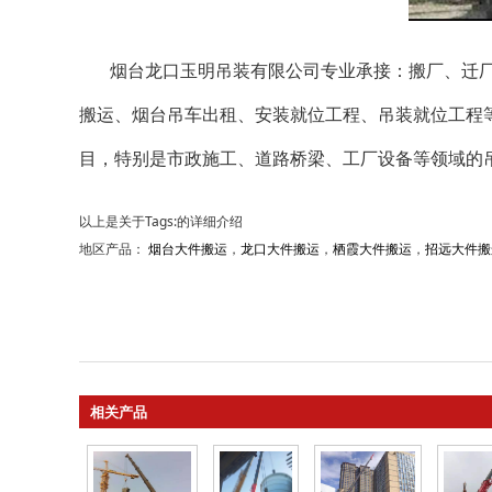
烟台龙口玉明吊装有限公司专业承接：搬厂、迁厂
搬运、烟台吊车出租、安装就位工程、吊装就位工程
目，特别是市政施工、道路桥梁、工厂设备等领域的
以上是关于Tags:的详细介绍
地区产品：
烟台大件搬运
，
龙口大件搬运
，
栖霞大件搬运
，
招远大件搬
相关产品