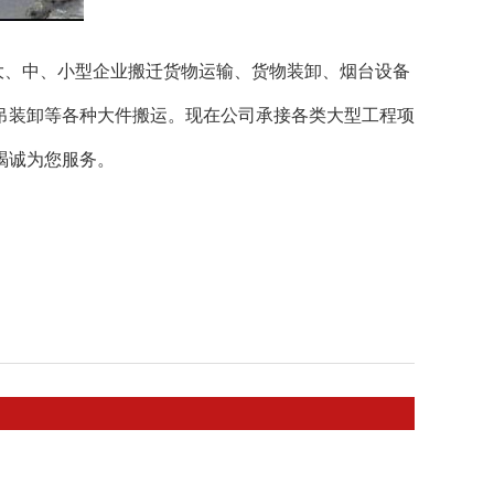
、中、小型企业搬迁货物运输、货物装卸、烟台设备
吊装卸等各种大件搬运。现在公司承接各类大型工程项
竭诚为您服务。