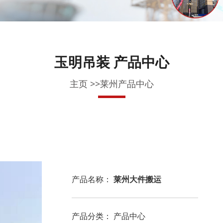
玉明吊装 产品中心
主页
>>
莱州产品中心
产品名称：
莱州大件搬运
产品分类：
产品中心