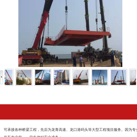
可承接各种桥梁工程，先后为龙青高速、龙口港码头等大型工程项目服务。因为专