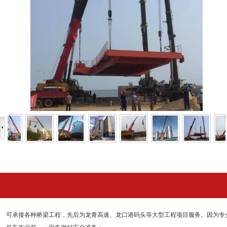
可承接各种桥梁工程，先后为龙青高速、龙口港码头等大型工程项目服务。因为专