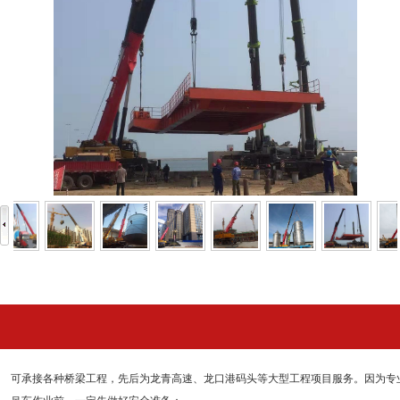
可承接各种桥梁工程，先后为龙青高速、龙口港码头等大型工程项目服务。因为专