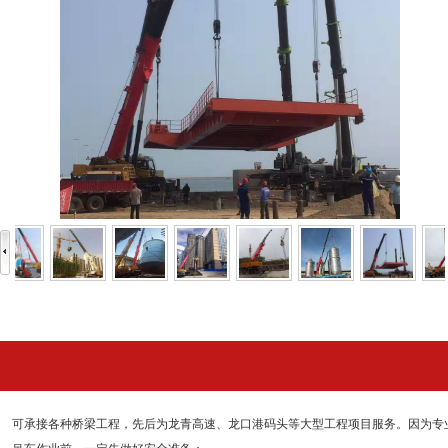
可承接各种桥梁工程，先后为龙青高速、龙口港码头等大型工程项目服务。因为专